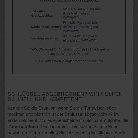
Mo.-Fr. 18.00 – 08.00 Uhr
Spät- und
(jeweils einmalig auf
Nachtzuschlag:
WW*/AW**)
Fr. 18:00-Mo. 08:00 Uhr
Wochenendzuschlag:
(einmaliger Zuschlag auf
WW*/AW**)
00.00-24.00 Uhr (jeweils
Feiertagszuschlag:
einmalig auf WW*/AW**)
* WW: Wegewert für Anfahrt und Abfahrt inkl. Rüstzeit je
angebrochene 15 Minuten
** AW: Arbeitswert je angebrochene 15 Minuten
SCHLÜSSEL ABGEBROCHEN? WIR HELFEN
SCHNELL UND KOMPETENT.
Kennen Sie die Situation, wenn Sie die Tür aufschließen
möchten und plötzlich ist der Schlüssel abgebrochen? Im
ersten Moment ist dies eine scheinbar unlösbare Aufgabe, die
Türe zu öffnen
. Doch in erster Linie sollten Sie die Ruhe
bewahren. Denn verfallen Sie jetzt noch in Hektik oder Panik,