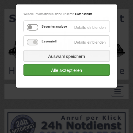
Weitere Informationen siehe unseren
Datenschutz
Besucheranalyse
Details einblenden
Essenziell
Details einblenden
Auswahl speichern
Alle akzeptieren
Toggle
navigati