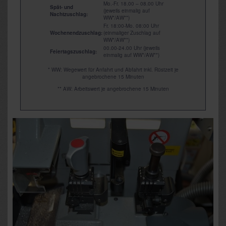
Mo.-Fr. 18.00 – 08.00 Uhr
Spät- und
(jeweils einmalig auf
Nachtzuschlag:
WW*/AW**)
Fr. 18:00-Mo. 08:00 Uhr
Wochenendzuschlag:
(einmaliger Zuschlag auf
WW*/AW**)
00.00-24.00 Uhr (jeweils
Feiertagszuschlag:
einmalig auf WW*/AW**)
* WW: Wegewert für Anfahrt und Abfahrt inkl. Rüstzeit je
angebrochene 15 Minuten
** AW: Arbeitswert je angebrochene 15 Minuten