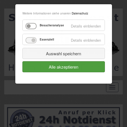
Weitere Informationen siehe unseren
Datenschutz
Besucheranalyse
Details einblenden
Essenziell
Details einblenden
Auswahl speichern
Alle akzeptieren
Toggle
navigati