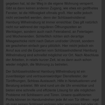
gegeben hat, ist der Weg in die eigene Wohnung versperrt.
Gibt es dann keinen anderen Zugang, wie etwa ein geöffnetes
Fenster, ist die Hilflosigkeit oftmals groß. Hier sollte jedoch
nicht verzweifelt werden, denn der Schlüsselnotdienst
Hamburg Wilhelmsburg ist immer erreichbar. Das gilt natürlich
nicht nur während der regulären Öffnungszeiten an
Werktagen, sondern auch nach Feierabend, an Feiertagen
und Wochenenden. Schließlich richten sich derartige
Missgeschicke nicht nach Datum und/oder Uhrzeit, sondern
sie geschehen einfach ganz plötzlich. Hier reicht jedoch ein
Anruf aus und die Experten vom Schlüsselnotdienst Hamburg
Wilhelmsburg sind schnellst möglichst vor Ort. Nach Abschluss
der Arbeiten, in relativ kurzer Zeit, ist es dann auch schon
wieder möglich, die Wohnung zu betreten.
Der Schlüsselnotdienst Hamburg Wilhelmsburg ist ein
zuverlässiger und vertrauenswürdiger Dienstleister, der
Türöffnungen, Schloss-Austausch, Hilfe in Notsituationen und
Beratung anbietet. Wir sind rund um die Uhr erreichbar und
bieten eine schnelle und effiziente Lösung für alle möglichen
Probleme mit Schlössern und Türen. Unsere qualifizierten
Profis können im Handumdrehen jede Art von Tür öffnen - egal
ob man seinen Schlüssel verloren oder vergessen hat oder ob