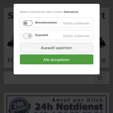
Weitere Informationen siehe unseren
Datenschutz
Besucheranalyse
Details einblenden
Essenziell
Details einblenden
Auswahl speichern
Alle akzeptieren
Toggle
navigati