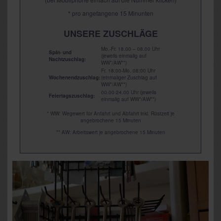
* pro angefangene 15 Minunten
UNSERE ZUSCHLÄGE
Mo.-Fr. 18.00 – 08.00 Uhr
Spät- und
(jeweils einmalig auf
Nachtzuschlag:
WW*/AW**)
Fr. 18:00-Mo. 08:00 Uhr
Wochenendzuschlag:
(einmaliger Zuschlag auf
WW*/AW**)
00.00-24.00 Uhr (jeweils
Feiertagszuschlag:
einmalig auf WW*/AW**)
* WW: Wegewert für Anfahrt und Abfahrt inkl. Rüstzeit je
angebrochene 15 Minuten
** AW: Arbeitswert je angebrochene 15 Minuten